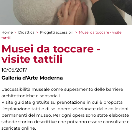
Home
>
Didattica
>
Progetti accessibili
>
Musei da toccare - visite
Tu sei qui
tattili
Musei da toccare -
visite tattili
10/05/2017
Galleria d'Arte Moderna
L'accessibilità museale come superamento delle barriere
architettoniche e sensoriali.
Visite guidate gratuite su prenotazione in cui è proposta
l’esplorazione tattile di sei opere selezionate dalle collezioni
permanenti del museo. Per ogni opera sono state elaborate
schede storico-descrittive che potranno essere consultate e
scaricate online.