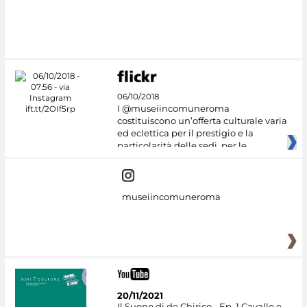
06/10/2018
I @museiincomuneroma
costituiscono un’offerta culturale varia
ed eclettica per il prestigio e la
particolarità delle sedi, per le
museiincomuneroma
20/11/2021
Il Suono di de Chirico - Ep. 1 Cavallo e