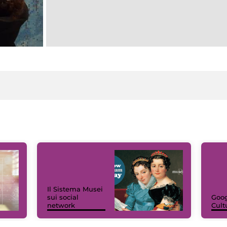
Il Sistema Musei
sui social
Goog
network
Cult