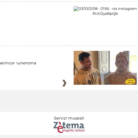
eiincomuneroma
Servizi museali