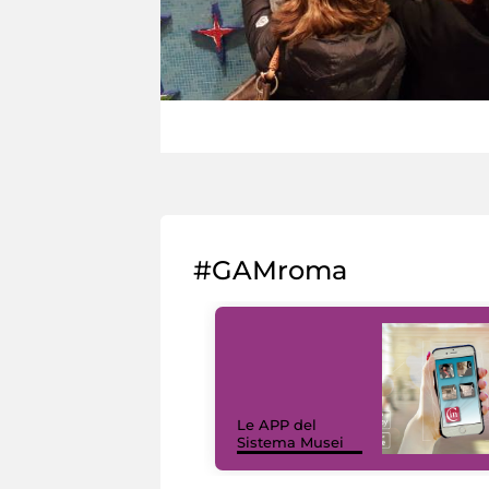
#GAMroma
Le APP del
Sistema Musei