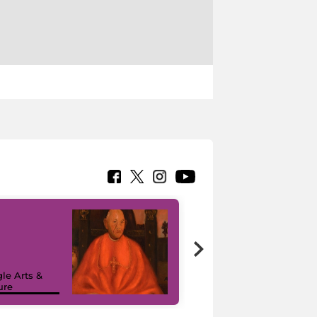
7 nuovi in-
painting tour
sulla piattaforma
le Arts &
Google Arts &
ure
Culture