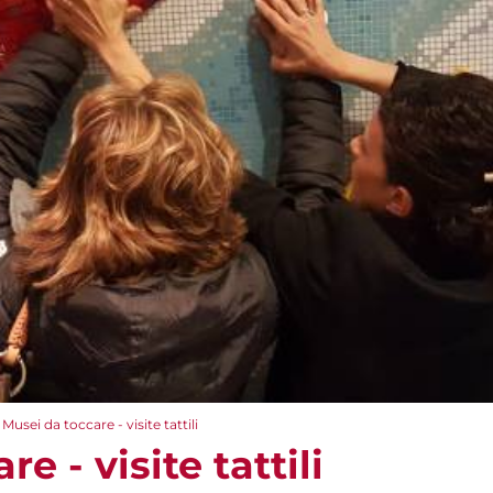
Musei da toccare - visite tattili
e - visite tattili