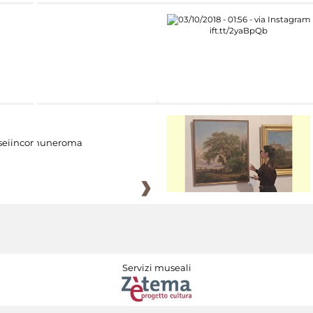
eiincomuneroma
Servizi museali