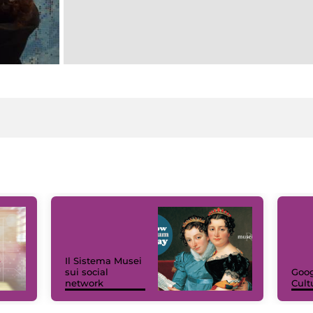
Il Sistema Musei
sui social
Goog
network
Cult