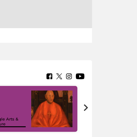
7 nuovi in-
painting tour
sulla piattaforma
le Arts &
Google Arts &
ure
Culture