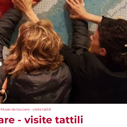
Musei da toccare - visite tattili
e - visite tattili