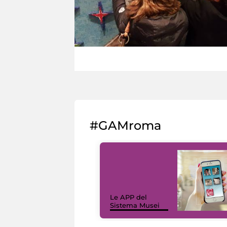
#GAMroma
Le APP del
Sistema Musei