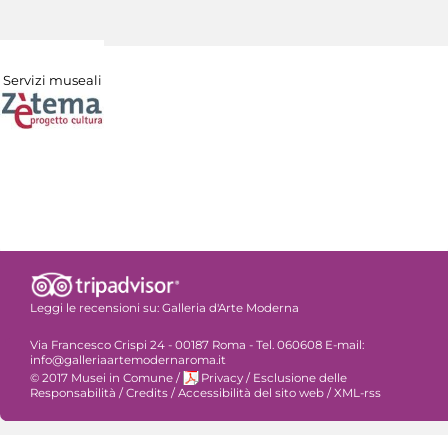
Servizi museali
Leggi le recensioni su:
Galleria d'Arte Moderna
Via Francesco Crispi 24 - 00187 Roma - Tel. 060608 E-mail:
info@galleriaartemodernaroma.it
© 2017 Musei in Comune
/
Privacy
/
Esclusione delle
Responsabilità
/
Credits
/
Accessibilità del sito web
/
XML-rss