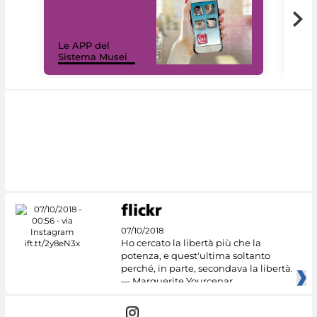
Il 
Le APP del
Mus
Sistema Musei
net
07/10/2018
Ho cercato la libertà più che la
potenza, e quest'ultima soltanto
perché, in parte, secondava la libertà.
— Marguerite Yourcenar