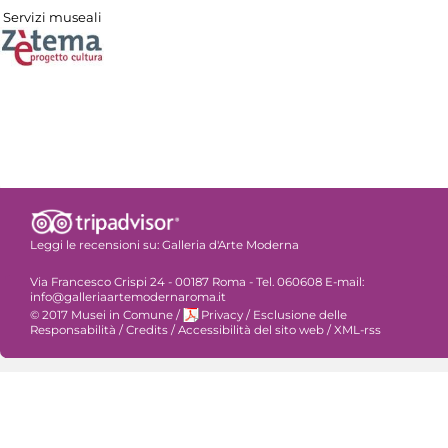
Servizi museali
Leggi le recensioni su:
Galleria d'Arte Moderna
Via Francesco Crispi 24 - 00187 Roma - Tel. 060608 E-mail:
info@galleriaartemodernaroma.it
© 2017 Musei in Comune
/
Privacy
/
Esclusione delle
Responsabilità
/
Credits
/
Accessibilità del sito web
/
XML-rss