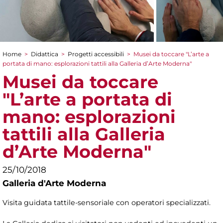
Home
>
Didattica
>
Progetti accessibili
>
Musei da toccare "L’arte a
Tu sei qui
portata di mano: esplorazioni tattili alla Galleria d’Arte Moderna"
Musei da toccare
"L’arte a portata di
mano: esplorazioni
tattili alla Galleria
d’Arte Moderna"
25/10/2018
Galleria d'Arte Moderna
Visita guidata tattile-sensoriale con operatori specializzati.