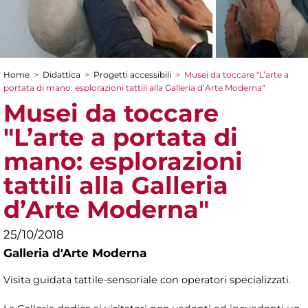
Home
>
Didattica
>
Progetti accessibili
>
Musei da toccare "L’arte a
Tu sei qui
portata di mano: esplorazioni tattili alla Galleria d’Arte Moderna"
Musei da toccare
"L’arte a portata di
mano: esplorazioni
tattili alla Galleria
d’Arte Moderna"
25/10/2018
Galleria d'Arte Moderna
Visita guidata tattile-sensoriale con operatori specializzati.