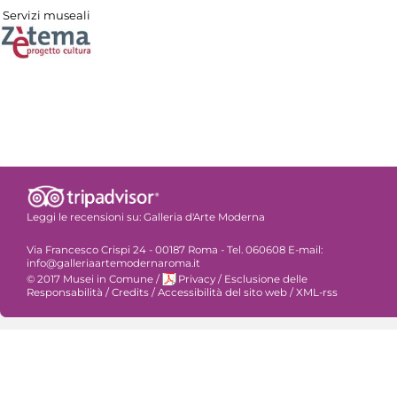
Servizi museali
Leggi le recensioni su:
Galleria d'Arte Moderna
Via Francesco Crispi 24 - 00187 Roma - Tel. 060608 E-mail:
info@galleriaartemodernaroma.it
© 2017 Musei in Comune
/
Privacy
/
Esclusione delle
Responsabilità
/
Credits
/
Accessibilità del sito web
/
XML-rss