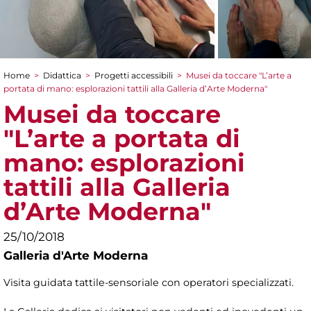
Home
>
Didattica
>
Progetti accessibili
>
Musei da toccare "L’arte a
Tu sei qui
portata di mano: esplorazioni tattili alla Galleria d’Arte Moderna"
Musei da toccare
"L’arte a portata di
mano: esplorazioni
tattili alla Galleria
d’Arte Moderna"
25/10/2018
Galleria d'Arte Moderna
Visita guidata tattile-sensoriale con operatori specializzati.