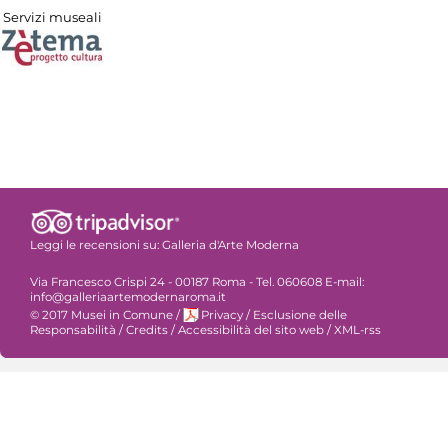
Servizi museali
Leggi le recensioni su:
Galleria d'Arte Moderna
Via Francesco Crispi 24 - 00187 Roma - Tel. 060608 E-mail:
info@galleriaartemodernaroma.it
© 2017 Musei in Comune
/
Privacy
/
Esclusione delle
Responsabilità
/
Credits
/
Accessibilità del sito web
/
XML-rss