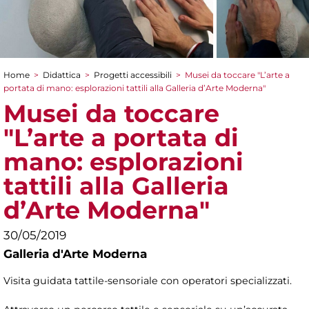
Home
>
Didattica
>
Progetti accessibili
>
Musei da toccare "L’arte a
Tu sei qui
portata di mano: esplorazioni tattili alla Galleria d’Arte Moderna"
Musei da toccare
"L’arte a portata di
mano: esplorazioni
tattili alla Galleria
d’Arte Moderna"
30/05/2019
Galleria d'Arte Moderna
Visita guidata tattile-sensoriale con operatori specializzati.