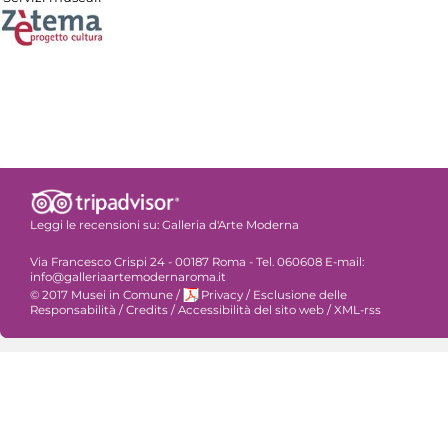
Leggi le recensioni su:
Galleria d'Arte Moderna
Via Francesco Crispi 24 - 00187 Roma - Tel. 060608 E-mail:
info@galleriaartemodernaroma.it
© 2017 Musei in Comune
/
Privacy
/
Esclusione delle
Responsabilità
/
Credits
/
Accessibilità del sito web
/
XML-rss