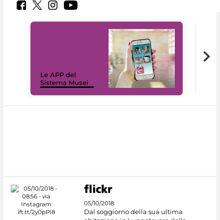
Il 
Le APP del
Mus
Sistema Musei
net
05/10/2018
Dal soggiorno della sua ultima