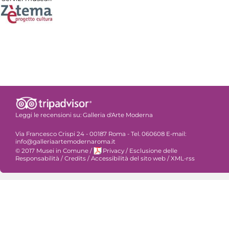
Leggi le recensioni su:
Galleria d'Arte Moderna
Via Francesco Crispi 24 - 00187 Roma - Tel. 060608 E-mail:
info@galleriaartemodernaroma.it
© 2017 Musei in Comune
/
Privacy
/
Esclusione delle
Responsabilità
/
Credits
/
Accessibilità del sito web
/
XML-rss