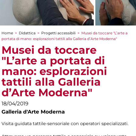
Home
>
Didattica
>
Progetti accessibili
>
Musei da toccare "L’arte a
Tu sei qui
portata di mano: esplorazioni tattili alla Galleria d’Arte Moderna"
Musei da toccare
"L’arte a portata di
mano: esplorazioni
tattili alla Galleria
d’Arte Moderna"
18/04/2019
Galleria d'Arte Moderna
Visita guidata tattile-sensoriale con operatori specializzati.