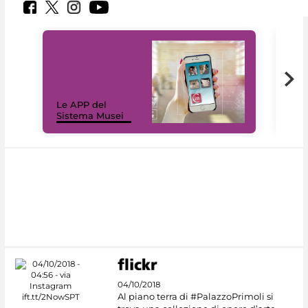
Il 
Le APP del
Mus
Sistema Musei
net
04/10/2018
Al piano terra di #PalazzoPrimoli si