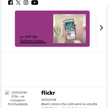
Il 
Le APP del
Mus
Sistema Musei
net
03/10/2018
Beati coloro che coltivano la voluttà