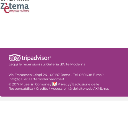
Leggi le recensioni su:
Galleria d'Arte Moderna
Via Francesco Crispi 24 - 00187 Roma - Tel. 060608 E-mail:
info@galleriaartemodernaroma.it
© 2017 Musei in Comune
/
Privacy
/
Esclusione delle
Responsabilità
/
Credits
/
Accessibilità del sito web
/
XML-rss