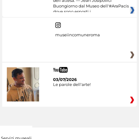
dell'attesa. — Jean Josipovici
Buongiorno dal Museo dell'#AraPacis
dove sono esposti i
museiincomuneroma
03/07/2026
Le parole dell'arte!
Servizi museali