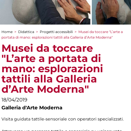
Home
>
Didattica
>
Progetti accessibili
>
Musei da toccare "L’arte a
Tu sei qui
portata di mano: esplorazioni tattili alla Galleria d’Arte Moderna"
Musei da toccare
"L’arte a portata di
mano: esplorazioni
tattili alla Galleria
d’Arte Moderna"
18/04/2019
Galleria d'Arte Moderna
Visita guidata tattile-sensoriale con operatori specializzati.