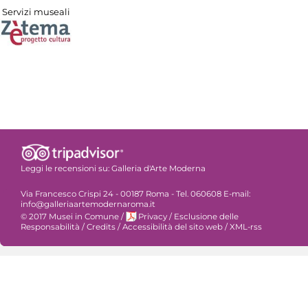
Servizi museali
Leggi le recensioni su:
Galleria d'Arte Moderna
Via Francesco Crispi 24 - 00187 Roma - Tel. 060608 E-mail:
info@galleriaartemodernaroma.it
© 2017 Musei in Comune
/
Privacy
/
Esclusione delle
Responsabilità
/
Credits
/
Accessibilità del sito web
/
XML-rss