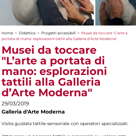
Home
>
Didattica
>
Progetti accessibili
>
Musei da toccare "L’arte a
Tu sei qui
portata di mano: esplorazioni tattili alla Galleria d’Arte Moderna"
Musei da toccare
"L’arte a portata di
mano: esplorazioni
tattili alla Galleria
d’Arte Moderna"
29/03/2019
Galleria d'Arte Moderna
Visita guidata tattile-sensoriale con operatori specializzati.