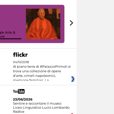
7 nuovi in-
painting tour
sulla piattaforma
le Arts &
Google Arts &
ure
Culture
04/10/2018
Al piano terra di #PalazzoPrimoli si
trova una collezione di opere
d’arte, cimeli napoleonici,
memorie familiari. La
23/06/2026
Sentire e raccontare il museo:
Liceo Linguistico Lucio Lombardo
Radice