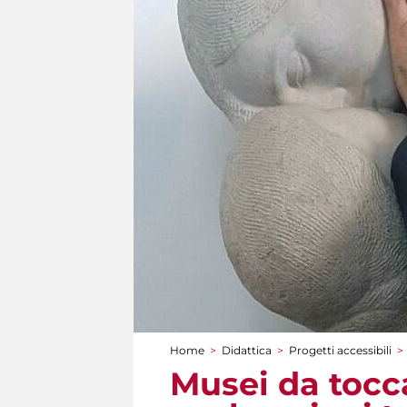
Home
>
Didattica
>
Progetti accessibili
>
Tu sei qui
Musei da tocca