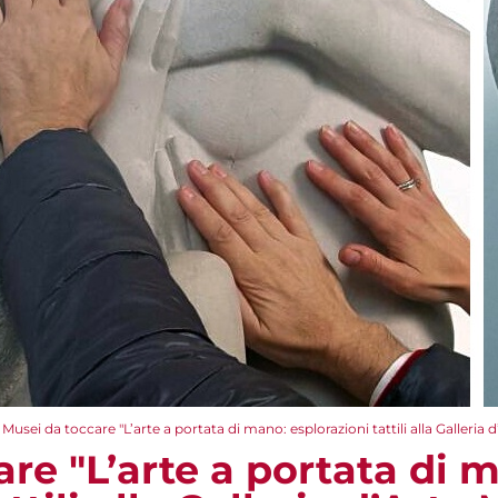
Musei da toccare "L’arte a portata di mano: esplorazioni tattili alla Galleria
re "L’arte a portata di 