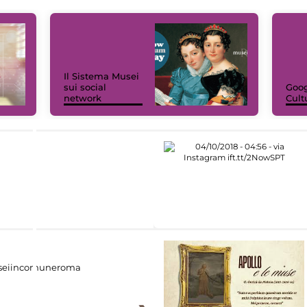
Il Sistema Musei
sui social
Goog
network
Cult
eiincomuneroma