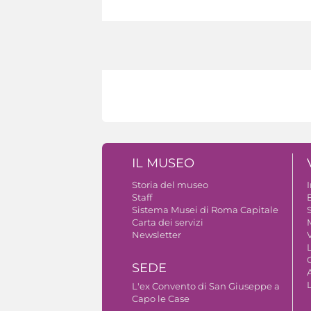
IL MUSEO
Storia del museo
Staff
B
Sistema Musei di Roma Capitale
S
Carta dei servizi
Newsletter
V
SEDE
A
L'ex Convento di San Giuseppe a
Capo le Case