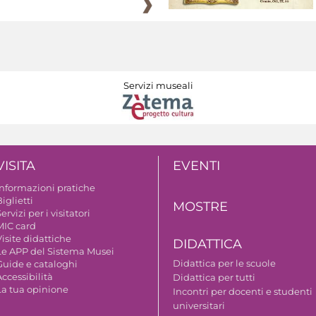
Servizi museali
VISITA
EVENTI
Informazioni pratiche
iglietti
MOSTRE
ervizi per i visitatori
MIC card
isite didattiche
DIDATTICA
Le APP del Sistema Musei
Didattica per le scuole
Guide e cataloghi
ccessibilità
Didattica per tutti
La tua opinione
Incontri per docenti e studenti
universitari