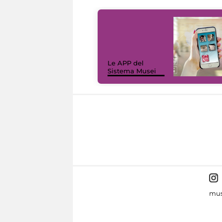
Le APP del
Sistema Musei
mus