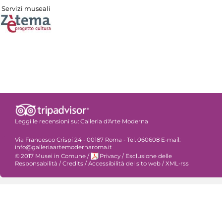
Servizi museali
Leggi le recensioni su:
Galleria d'Arte Moderna
Via Francesco Crispi 24 - 00187 Roma - Tel. 060608 E-mail:
info@galleriaartemodernaroma.it
© 2017 Musei in Comune
/
Privacy
/
Esclusione delle
Responsabilità
/
Credits
/
Accessibilità del sito web
/
XML-rss