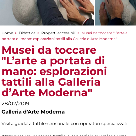
Home
>
Didattica
>
Progetti accessibili
>
Musei da toccare "L’arte a
Tu sei qui
portata di mano: esplorazioni tattili alla Galleria d’Arte Moderna"
Musei da toccare
"L’arte a portata di
mano: esplorazioni
tattili alla Galleria
d’Arte Moderna"
28/02/2019
Galleria d'Arte Moderna
Visita guidata tattile-sensoriale con operatori specializzati.