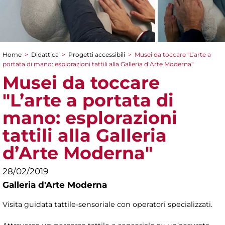
Home
>
Didattica
>
Progetti accessibili
>
Musei da toccare "L’arte a
Tu sei qui
portata di mano: esplorazioni tattili alla Galleria d’Arte Moderna"
Musei da toccare
"L’arte a portata di
mano: esplorazioni
tattili alla Galleria
d’Arte Moderna"
28/02/2019
Galleria d'Arte Moderna
Visita guidata tattile-sensoriale con operatori specializzati.