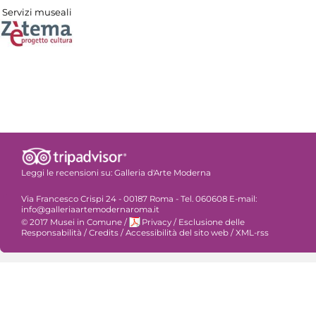
Servizi museali
Leggi le recensioni su:
Galleria d'Arte Moderna
Via Francesco Crispi 24 - 00187 Roma - Tel. 060608 E-mail:
info@galleriaartemodernaroma.it
© 2017 Musei in Comune
/
Privacy
/
Esclusione delle
Responsabilità
/
Credits
/
Accessibilità del sito web
/
XML-rss