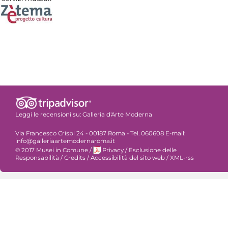
Leggi le recensioni su:
Galleria d'Arte Moderna
Via Francesco Crispi 24 - 00187 Roma - Tel. 060608 E-mail:
info@galleriaartemodernaroma.it
© 2017 Musei in Comune
/
Privacy
/
Esclusione delle
Responsabilità
/
Credits
/
Accessibilità del sito web
/
XML-rss