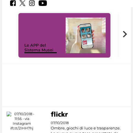
Il 
Le APP del
Mus
Sistema Musei
net
07/10/2018
Ombre, giochi di luce e trasparenze.