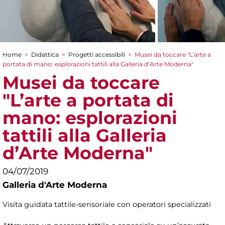
Home
>
Didattica
>
Progetti accessibili
>
Musei da toccare "L’arte a
Tu sei qui
portata di mano: esplorazioni tattili alla Galleria d’Arte Moderna"
Musei da toccare
"L’arte a portata di
mano: esplorazioni
tattili alla Galleria
d’Arte Moderna"
04/07/2019
Galleria d'Arte Moderna
Visita guidata tattile-sensoriale con operatori specializzati