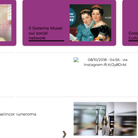
Il Sistema Musei
sui social
Goog
network
Cult
eiincomuneroma