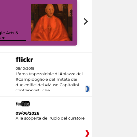
7 nuovi in-
painting tour
sulla piattaforma
le Arts &
Google Arts &
ure
Culture
08/10/2018
L'area trapezoidale di #piazza del
#Campidoglio è delimitata dai
due edifici dei #MuseiCapitolini
contrapposti, che
09/06/2026
Alla scoperta del ruolo del curatore