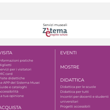
Servizi museali
VISITA
EVENTI
Informazioni pratiche
iglietti
MOSTRE
ervizi per i visitatori
MIC card
isite didattiche
DIDATTICA
Le APP del Sistema Musei
Didattica per le scuole
Guide e cataloghi
ccessibilità
Didattica per tutti
La tua opinione
Incontri per docenti e studenti
universitari
Progetti accessibili
ACQUISTA