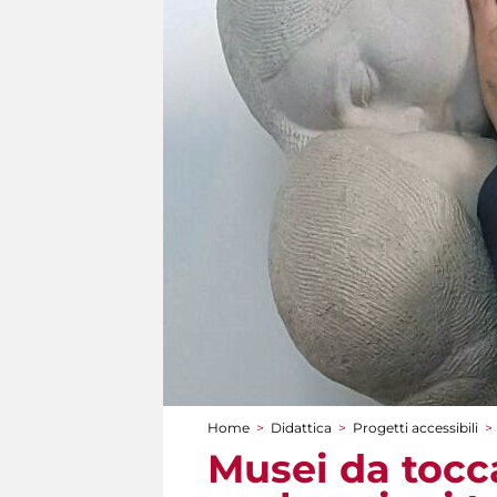
Home
>
Didattica
>
Progetti accessibili
>
Tu sei qui
Musei da tocca