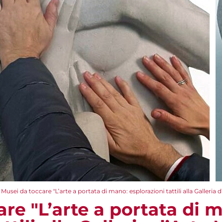
Musei da toccare "L’arte a portata di mano: esplorazioni tattili alla Galleria
re "L’arte a portata di 