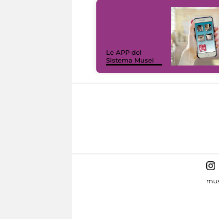
Le APP del
Sistema Musei
mus