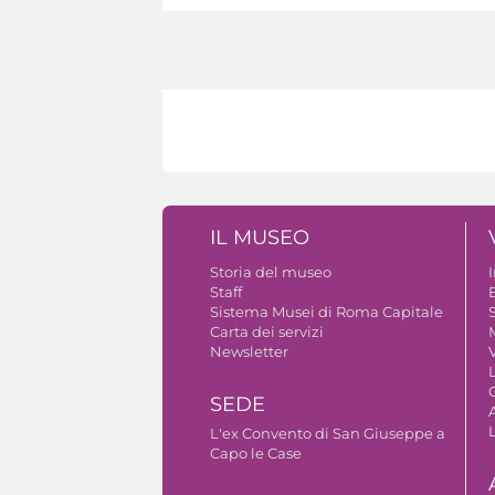
IL MUSEO
Storia del museo
Staff
B
Sistema Musei di Roma Capitale
S
Carta dei servizi
Newsletter
V
SEDE
A
L'ex Convento di San Giuseppe a
Capo le Case