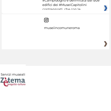
#Campidoglio è delimitata dai due
edifici dei #MuseiCapitolini
contrapposti, che con le
museiincomuneroma
Servizi museali