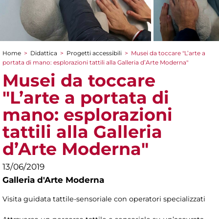
Home
>
Didattica
>
Progetti accessibili
>
Musei da toccare "L’arte a
Tu sei qui
portata di mano: esplorazioni tattili alla Galleria d’Arte Moderna"
Musei da toccare
"L’arte a portata di
mano: esplorazioni
tattili alla Galleria
d’Arte Moderna"
13/06/2019
Galleria d'Arte Moderna
Visita guidata tattile-sensoriale con operatori specializzati