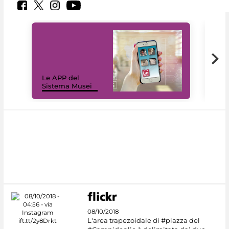
Il 
Le APP del
Mus
Sistema Musei
net
08/10/2018
L'area trapezoidale di #piazza del