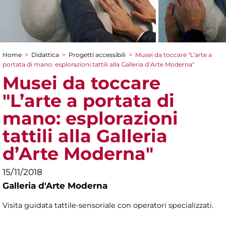
Home
>
Didattica
>
Progetti accessibili
>
Musei da toccare "L’arte a
Tu sei qui
portata di mano: esplorazioni tattili alla Galleria d’Arte Moderna"
Musei da toccare
"L’arte a portata di
mano: esplorazioni
tattili alla Galleria
d’Arte Moderna"
15/11/2018
Galleria d'Arte Moderna
Visita guidata tattile-sensoriale con operatori specializzati.