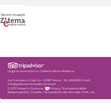
Servizi museali
Leggi le recensioni su:
Galleria d'Arte Moderna
Via Francesco Crispi 24 - 00187 Roma - Tel. 060608 E-mail:
info@galleriaartemodernaroma.it
© 2017 Musei in Comune
/
Privacy
/
Esclusione delle
Responsabilità
/
Credits
/
Accessibilità del sito web
/
XML-rss