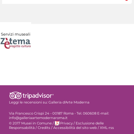
Servizi museali
Leggi le recensioni su:
Galleria d'Arte Moderna
Via Francesco Crispi 24 - 00187 Roma - Tel. 060608 E-mail:
info@galleriaartemodernaroma.it
© 2017 Musei in Comune
/
Privacy
/
Esclusione delle
Responsabilità
/
Credits
/
Accessibilità del sito web
/
XML-rss