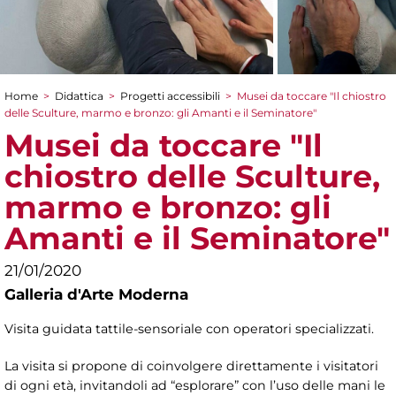
Home
>
Didattica
>
Progetti accessibili
>
Musei da toccare "Il chiostro
Tu sei qui
delle Sculture, marmo e bronzo: gli Amanti e il Seminatore"
Musei da toccare "Il
chiostro delle Sculture,
marmo e bronzo: gli
Amanti e il Seminatore"
21/01/2020
Galleria d'Arte Moderna
Visita guidata tattile-sensoriale con operatori specializzati.
La visita si propone di coinvolgere direttamente i visitatori
di ogni età, invitandoli ad “esplorare” con l’uso delle mani le