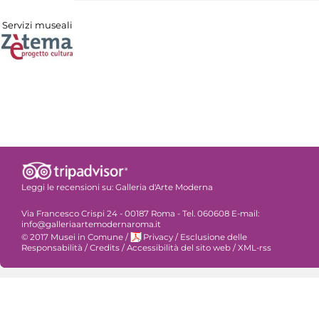
Servizi museali
Leggi le recensioni su:
Galleria d'Arte Moderna
Via Francesco Crispi 24 - 00187 Roma - Tel. 060608 E-mail:
info@galleriaartemodernaroma.it
© 2017 Musei in Comune
/
Privacy
/
Esclusione delle
Responsabilità
/
Credits
/
Accessibilità del sito web
/
XML-rss