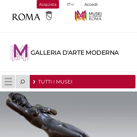
Acquista
Accedi
GALLERIA D'ARTE MODERNA
TUTTI I MUSEI