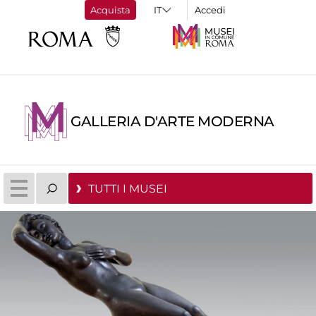
Acquista
Accedi
GALLERIA D'ARTE MODERNA
TUTTI I MUSEI