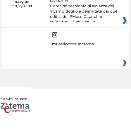
08/10/2018
L'area trapezoidale di #piazza del
#Campidoglio è delimitata dai due
edifici dei #MuseiCapitolini
contrapposti, che con le
museiincomuneroma
Servizi museali