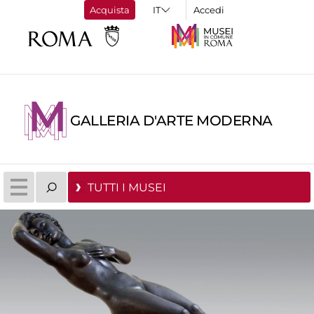
Acquista
Accedi
GALLERIA D'ARTE MODERNA
TUTTI I MUSEI