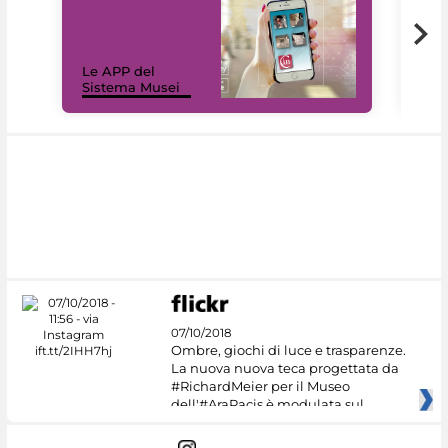
Il 
Le APP del
Mus
Sistema Musei
net
07/10/2018
Ombre, giochi di luce e trasparenze.
La nuova nuova teca progettata da
#RichardMeier per il Museo
dell'#AraPacis è modulata sul