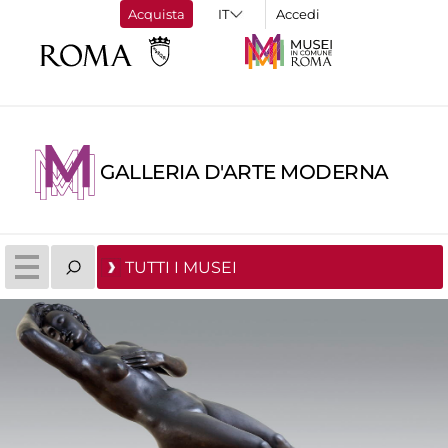
Acquista
Accedi
GALLERIA D'ARTE MODERNA
TUTTI I MUSEI