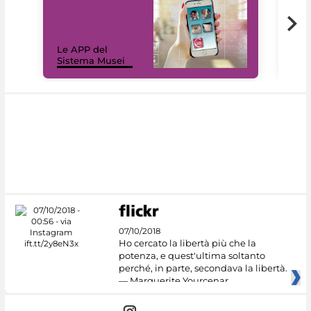
Il 
Le APP del
Mus
Sistema Musei
net
07/10/2018
Ho cercato la libertà più che la
potenza, e quest'ultima soltanto
perché, in parte, secondava la libertà.
— Marguerite Yourcenar