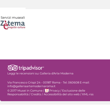
Servizi museali
Leggi le recensioni su:
Galleria d'Arte Moderna
Via Francesco Crispi 24 - 00187 Roma - Tel. 060608 E-mail:
info@galleriaartemodernaroma.it
© 2017 Musei in Comune
/
Privacy
/
Esclusione delle
Responsabilità
/
Credits
/
Accessibilità del sito web
/
XML-rss