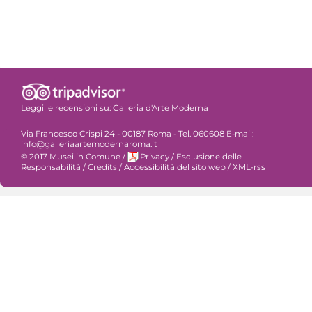
Leggi le recensioni su:
Galleria d'Arte Moderna
Via Francesco Crispi 24 - 00187 Roma - Tel. 060608 E-mail:
info@galleriaartemodernaroma.it
© 2017 Musei in Comune
/
Privacy
/
Esclusione delle
Responsabilità
/
Credits
/
Accessibilità del sito web
/
XML-rss