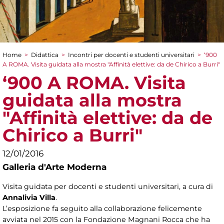
Home
>
Didattica
>
Incontri per docenti e studenti universitari
>
‘900
Tu sei qui
A ROMA. Visita guidata alla mostra "Affinità elettive: da de Chirico a Burri"
‘900 A ROMA. Visita
guidata alla mostra
"Affinità elettive: da de
Chirico a Burri"
12/01/2016
Galleria d'Arte Moderna
Visita guidata per docenti e studenti universitari, a cura di
Annalivia Villa
.
L’esposizione fa seguito alla collaborazione felicemente
avviata nel 2015 con la Fondazione Magnani Rocca che ha