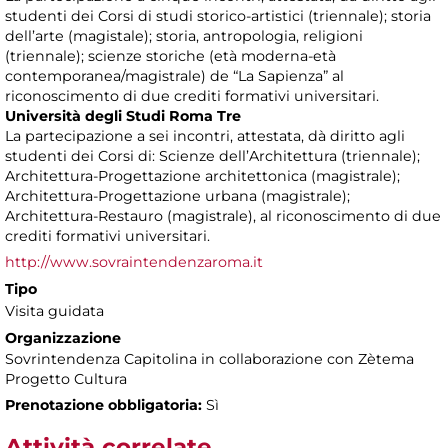
studenti dei Corsi di studi storico-artistici (triennale); storia
dell’arte (magistale); storia, antropologia, religioni
(triennale); scienze storiche (età moderna-età
contemporanea/magistrale) de “La Sapienza” al
riconoscimento di due crediti formativi universitari.
Università degli Studi Roma Tre
La partecipazione a sei incontri, attestata, dà diritto agli
studenti dei Corsi di: Scienze dell’Architettura (triennale);
Architettura-Progettazione architettonica (magistrale);
Architettura-Progettazione urbana (magistrale);
Architettura-Restauro (magistrale), al riconoscimento di due
crediti formativi universitari.
http://www.sovraintendenzaroma.it
Tipo
Visita guidata
Organizzazione
Sovrintendenza Capitolina in collaborazione con Zètema
Progetto Cultura
Prenotazione obbligatoria:
Sì
Attività correlate