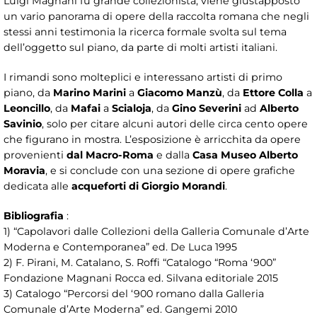
Luigi Magnani fu grande collezionista, viene giustapposto
un vario panorama di opere della raccolta romana che negli
stessi anni testimonia la ricerca formale svolta sul tema
dell’oggetto sul piano, da parte di molti artisti italiani.
I rimandi sono molteplici e interessano artisti di primo
piano, da
Marino Marini
a
Giacomo Manzù
, da
Ettore Colla
a
Leoncillo
, da
Mafai
a
Scialoja
, da
Gino Severini
ad
Alberto
Savinio
, solo per citare alcuni autori delle circa cento opere
che figurano in mostra. L’esposizione è arricchita da opere
provenienti
dal Macro-Roma
e dalla
Casa Museo Alberto
Moravia
, e si conclude con una sezione di opere grafiche
dedicata alle
acqueforti di Giorgio Morandi
.
Bibliografia
:
1) “Capolavori dalle Collezioni della Galleria Comunale d’Arte
Moderna e Contemporanea” ed. De Luca 1995
2) F. Pirani, M. Catalano, S. Roffi “Catalogo “Roma ‘900”
Fondazione Magnani Rocca ed. Silvana editoriale 2015
3) Catalogo “Percorsi del ‘900 romano dalla Galleria
Comunale d’Arte Moderna” ed. Gangemi 2010