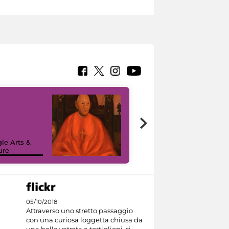
7 nuovi in-
painting tour
sulla piattaforma
le Arts &
Google Arts &
ure
Culture
05/10/2018
Attraverso uno stretto passaggio
con una curiosa loggetta chiusa da