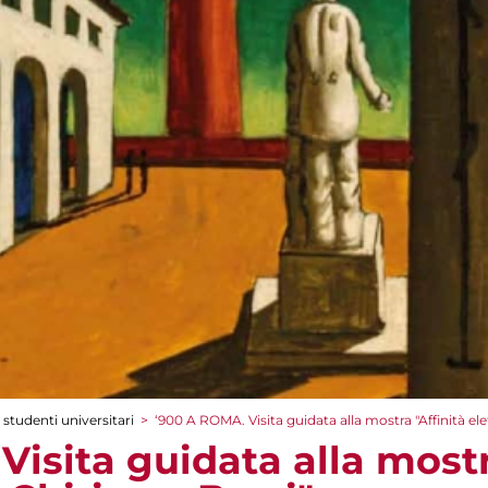
 studenti universitari
>
‘900 A ROMA. Visita guidata alla mostra "Affinità elet
isita guidata alla mostr