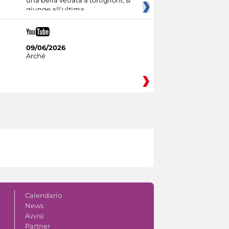
una bella vetrata a tortiglioni, si
giunge all'ultima
09/06/2026
Arché
Calendario
News
Avvisi
Partner