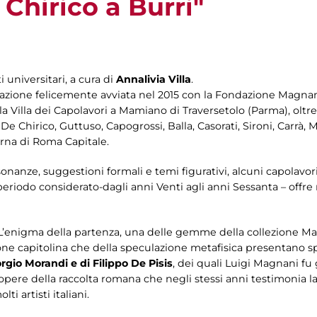
 Chirico a Burri"
 universitari, a cura di
Annalivia Villa
.
orazione felicemente avviata nel 2015 con la Fondazione Magna
ella Villa dei Capolavori a Mamiano di Traversetolo (Parma), oltr
De Chirico, Guttuso, Capogrossi, Balla, Casorati, Sironi, Carrà, Ma
erna di Roma Capitale.
sonanze, suggestioni formali e temi figurativi, alcuni capolav
l periodo considerato-dagli anni Venti agli anni Sessanta – off
 L’enigma della partenza, una delle gemme della collezione M
one capitolina che della speculazione metafisica presentano sp
rgio Morandi e di Filippo De Pisis
, dei quali Luigi Magnani fu 
pere della raccolta romana che negli stessi anni testimonia la
ti artisti italiani.