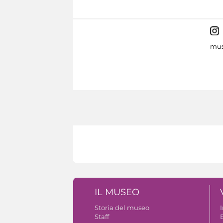
mus
IL MUSEO
Storia del museo
Staff
B