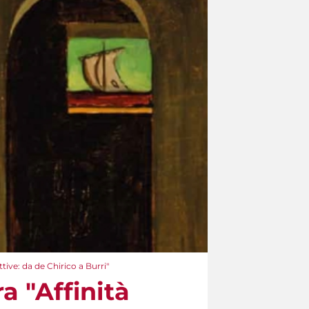
tive: da de Chirico a Burri"
a "Affinità