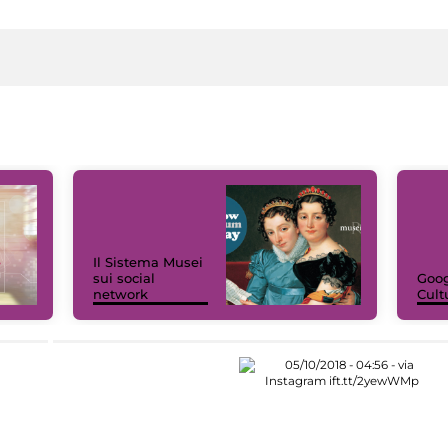
Il Sistema Musei
sui social
Goog
network
Cult