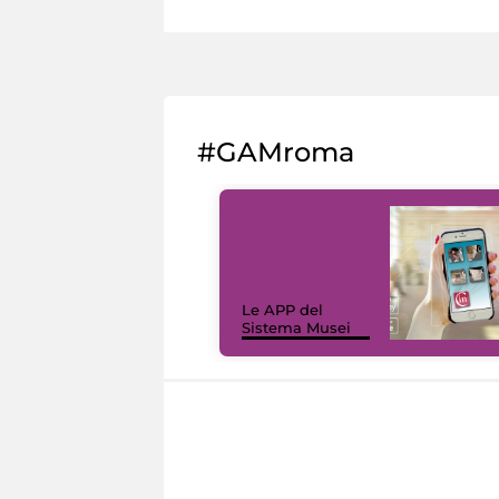
#GAMroma
Le APP del
Sistema Musei