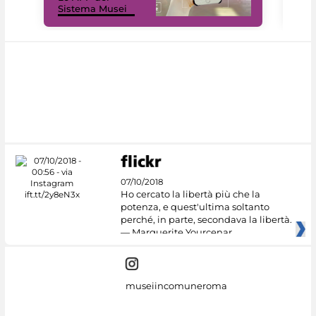
Sistema Musei
net
07/10/2018
Ho cercato la libertà più che la
potenza, e quest'ultima soltanto
perché, in parte, secondava la libertà.
— Marguerite Yourcenar
museiincomuneroma