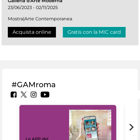
Galleria d'Arte Moderna
23/06/2023 - 02/11/2025
Mostra|Arte Contemporanea
Acquista online
Gratis con la MIC card
#GAMroma
Il 
Le APP del
Mus