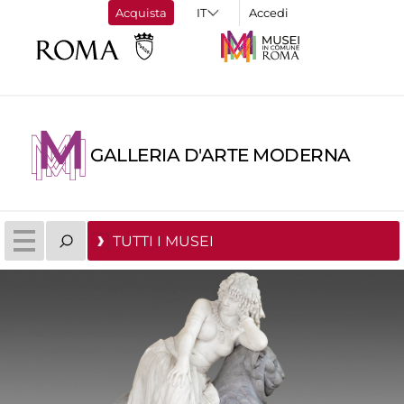
Acquista
Accedi
GALLERIA D'ARTE MODERNA
TUTTI I MUSEI