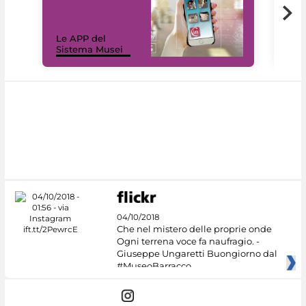
Il 
Le APP del
Mus
Sistema Musei
net
04/10/2018
Che nel mistero delle proprie onde
Ogni terrena voce fa naufragio. -
Giuseppe Ungaretti Buongiorno dal
#MuseoBarracco