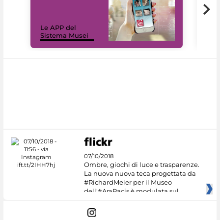
Il 
Le APP del
Mus
Sistema Musei
net
07/10/2018
Ombre, giochi di luce e trasparenze.
La nuova nuova teca progettata da
#RichardMeier per il Museo
dell'#AraPacis è modulata sul