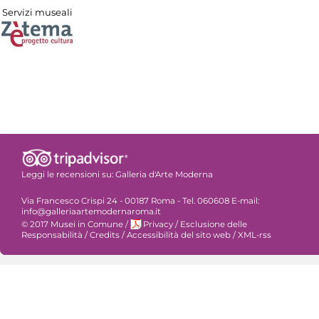
Servizi museali
Leggi le recensioni su:
Galleria d'Arte Moderna
Via Francesco Crispi 24 - 00187 Roma - Tel. 060608 E-mail:
info@galleriaartemodernaroma.it
© 2017 Musei in Comune
/
Privacy
/
Esclusione delle
Responsabilità
/
Credits
/
Accessibilità del sito web
/
XML-rss