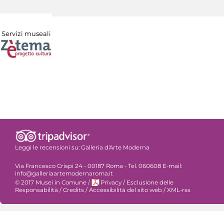
Servizi museali
Leggi le recensioni su:
Galleria d'Arte Moderna
Via Francesco Crispi 24 - 00187 Roma - Tel. 060608 E-mail:
info@galleriaartemodernaroma.it
© 2017 Musei in Comune
/
Privacy
/
Esclusione delle
Responsabilità
/
Credits
/
Accessibilità del sito web
/
XML-rss