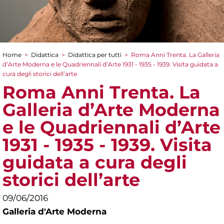
Home
>
Didattica
>
Didattica per tutti
>
Roma Anni Trenta. La Galleria
Tu sei qui
d’Arte Moderna e le Quadriennali d’Arte 1931 - 1935 - 1939. Visita guidata a
cura degli storici dell’arte
Roma Anni Trenta. La
Galleria d’Arte Moderna
e le Quadriennali d’Arte
1931 - 1935 - 1939. Visita
guidata a cura degli
storici dell’arte
09/06/2016
Galleria d'Arte Moderna