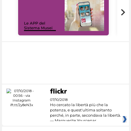
Il 
Le APP del
Mus
Sistema Musei
net
07/10/2018
Ho cercato la libertà più che la
potenza, e quest'ultima soltanto
perché, in parte, secondava la libertà.
— Marguerite Yourcenar