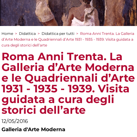
Home
>
Didattica
>
Didattica per tutti
>
Roma Anni Trenta. La Galleria
Tu sei qui
d’Arte Moderna e le Quadriennali d’Arte 1931 - 1935 - 1939. Visita guidata a
cura degli storici dell’arte
Roma Anni Trenta. La
Galleria d’Arte Moderna
e le Quadriennali d’Arte
1931 - 1935 - 1939. Visita
guidata a cura degli
storici dell’arte
12/05/2016
Galleria d'Arte Moderna