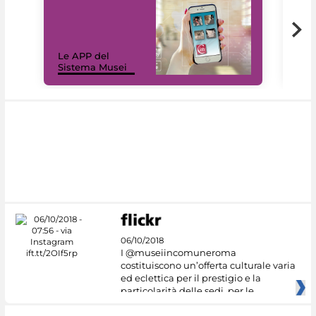
Il 
Le APP del
Mus
Sistema Musei
net
06/10/2018
I @museiincomuneroma
costituiscono un’offerta culturale varia
ed eclettica per il prestigio e la
particolarità delle sedi, per le