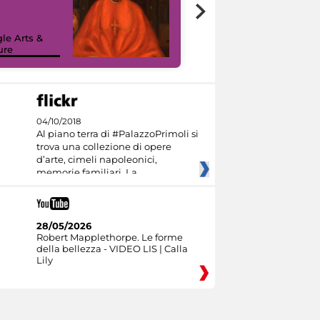
7 nuovi in-
painting tour
sulla piattaforma
le Arts &
Google Arts &
ure
Culture
04/10/2018
Al piano terra di #PalazzoPrimoli si
trova una collezione di opere
d’arte, cimeli napoleonici,
memorie familiari. La
28/05/2026
Robert Mapplethorpe. Le forme
della bellezza - VIDEO LIS | Calla
Lily