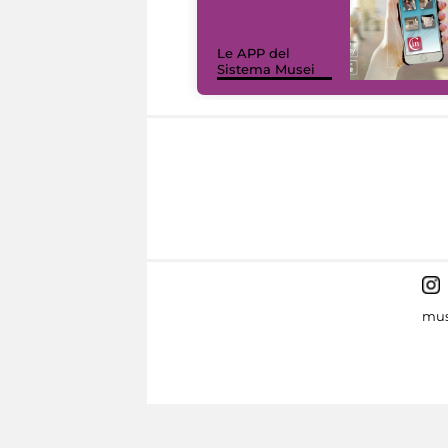
Le APP del
Sistema Musei
mus