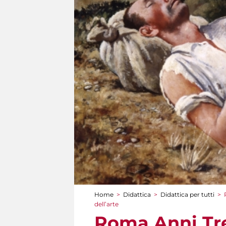
Home
>
Didattica
>
Didattica per tutti
>
Tu sei qui
dell’arte
Roma Anni Tre