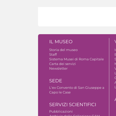
IL MUSEO
Storia del museo
Staff
B
Sistema Musei di Roma Capitale
S
Carta dei servizi
Newsletter
V
SEDE
A
L'ex Convento di San Giuseppe a
Capo le Case
SERVIZI SCIENTIFICI
Pubblicazioni