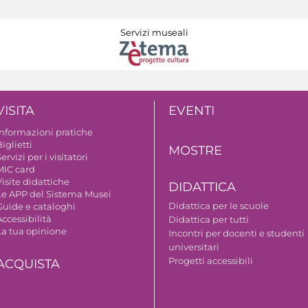
Servizi museali
VISITA
EVENTI
Informazioni pratiche
iglietti
MOSTRE
ervizi per i visitatori
MIC card
isite didattiche
DIDATTICA
Le APP del Sistema Musei
Didattica per le scuole
Guide e cataloghi
ccessibilità
Didattica per tutti
La tua opinione
Incontri per docenti e studenti
universitari
Progetti accessibili
ACQUISTA