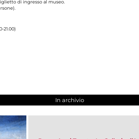
glietto di ingresso al museo.
rsone).
0-21.00)
In archivio