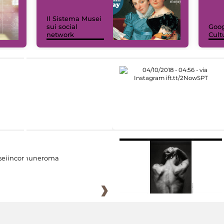
Il Sistema Musei
sui social
Goog
network
Cult
eiincomuneroma