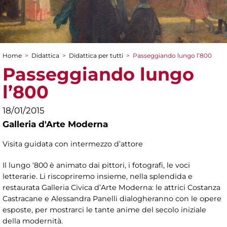
Home
>
Didattica
>
Didattica per tutti
>
Passeggiando lungo l’800
Tu sei qui
Passeggiando lungo
l’800
18/01/2015
Galleria d'Arte Moderna
Visita guidata con intermezzo d’attore
Il lungo ‘800 è animato dai pittori, i fotografi, le voci
letterarie. Li riscopriremo insieme, nella splendida e
restaurata Galleria Civica d’Arte Moderna: le attrici Costanza
Castracane e Alessandra Panelli dialogheranno con le opere
esposte, per mostrarci le tante anime del secolo iniziale
della modernità.