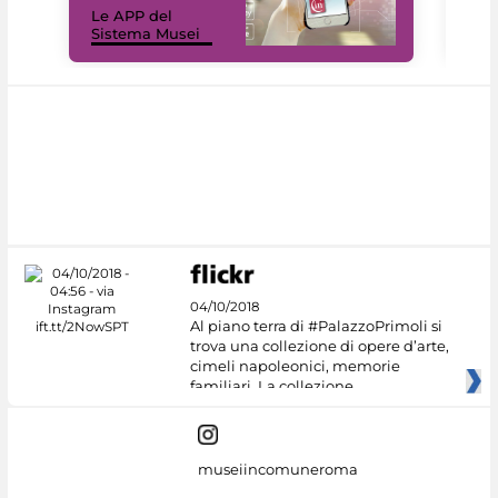
Le APP del
Mus
Sistema Musei
net
04/10/2018
Al piano terra di #PalazzoPrimoli si
trova una collezione di opere d’arte,
cimeli napoleonici, memorie
familiari. La collezione
museiincomuneroma