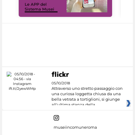
Le APP del
Mus
Sistema Musei
net
05/10/2018
Attraverso uno stretto passaggio con
una curiosa loggetta chiusa da una
bella vetrata a tortiglioni, si giunge
all'ultima stanza della
museiincomuneroma