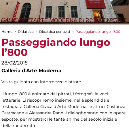
Home
>
Didattica
>
Didattica per tutti
>
Passeggiando lungo l’800
Tu sei qui
Passeggiando lungo
l’800
28/02/2015
Galleria d'Arte Moderna
Visita guidata con intermezzo d’attore
Il lungo ‘800 è animato dai pittori, i fotografi, le voci
letterarie. Li riscopriremo insieme, nella splendida e
restaurata Galleria Civica d’Arte Moderna: le attrici Costanza
Castracane e Alessandra Panelli dialogheranno con le opere
esposte, per mostrarci le tante anime del secolo iniziale
della modernità.