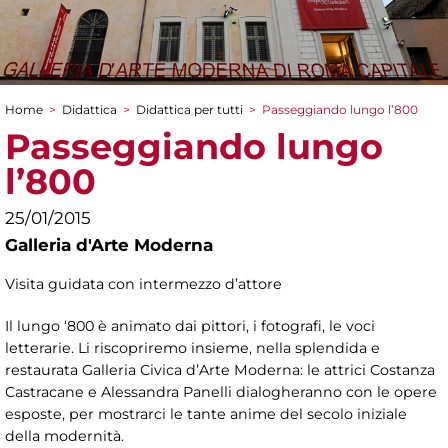
Home
>
Didattica
>
Didattica per tutti
>
Passeggiando lungo l’800
Tu sei qui
Passeggiando lungo
l’800
25/01/2015
Galleria d'Arte Moderna
Visita guidata con intermezzo d’attore
Il lungo ‘800 è animato dai pittori, i fotografi, le voci
letterarie. Li riscopriremo insieme, nella splendida e
restaurata Galleria Civica d’Arte Moderna: le attrici Costanza
Castracane e Alessandra Panelli dialogheranno con le opere
esposte, per mostrarci le tante anime del secolo iniziale
della modernità.