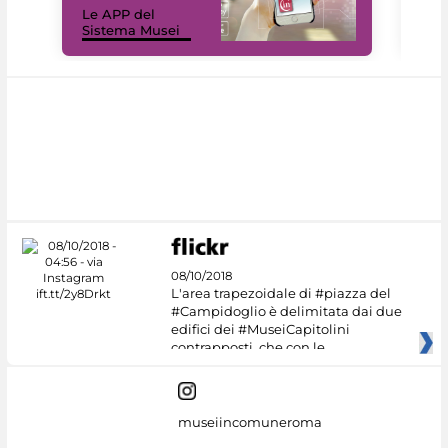
Le APP del
Mus
Sistema Musei
net
08/10/2018
L'area trapezoidale di #piazza del
#Campidoglio è delimitata dai due
edifici dei #MuseiCapitolini
contrapposti, che con le
museiincomuneroma