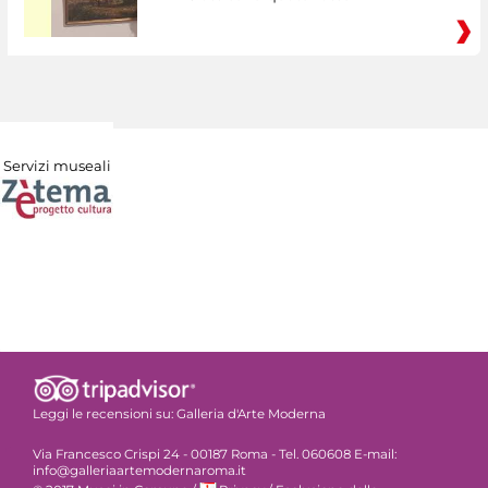
Servizi museali
Leggi le recensioni su:
Galleria d'Arte Moderna
Via Francesco Crispi 24 - 00187 Roma - Tel. 060608 E-mail:
info@galleriaartemodernaroma.it