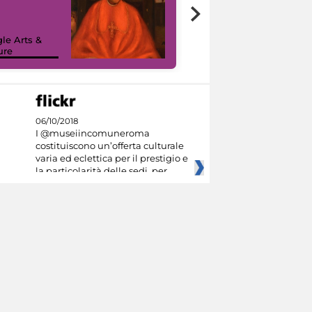
7 nuovi in-
painting tour
sulla piattaforma
le Arts &
Google Arts &
ure
Culture
06/10/2018
I @museiincomuneroma
costituiscono un’offerta culturale
varia ed eclettica per il prestigio e
la particolarità delle sedi, per