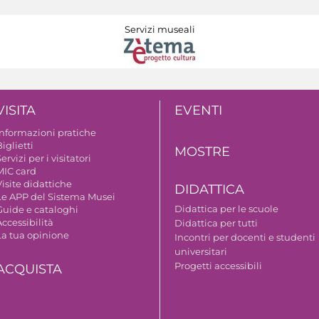
Servizi museali
VISITA
EVENTI
Informazioni pratiche
iglietti
MOSTRE
ervizi per i visitatori
MIC card
isite didattiche
DIDATTICA
Le APP del Sistema Musei
Didattica per le scuole
Guide e cataloghi
ccessibilità
Didattica per tutti
La tua opinione
Incontri per docenti e studenti
universitari
Progetti accessibili
ACQUISTA