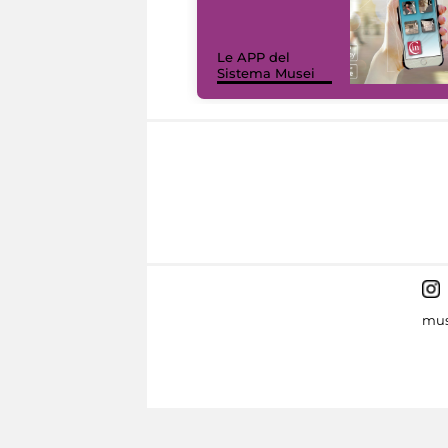
Le APP del
Sistema Musei
mus