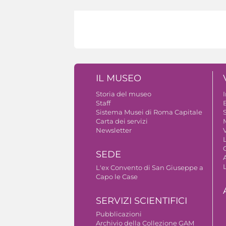
IL MUSEO
Storia del museo
Staff
B
Sistema Musei di Roma Capitale
S
Carta dei servizi
Newsletter
V
SEDE
A
L'ex Convento di San Giuseppe a
Capo le Case
SERVIZI SCIENTIFICI
Pubblicazioni
Archivio della Collezione GAM