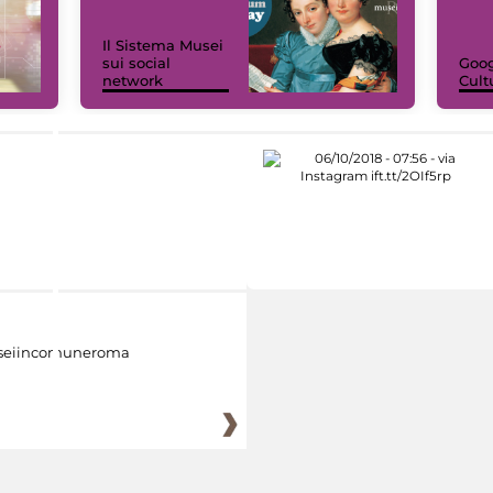
Il Sistema Musei
sui social
Goog
network
Cult
eiincomuneroma