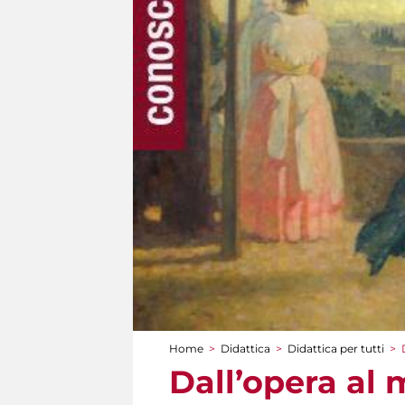
Home
>
Didattica
>
Didattica per tutti
>
Tu sei qui
Dall’opera a