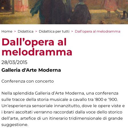
Home
>
Didattica
>
Didattica per tutti
>
Dall’opera al melodramma
Tu sei qui
Dall’opera al
melodramma
28/03/2015
Galleria d'Arte Moderna
Conferenza con concerto
Nella splendida Galleria d’Arte Moderna, una conferenza
sulle tracce della storia musicale a cavallo tra ‘800 e ‘900.
Un’esperienza sensoriale innanzitutto, dove le opere viste e
i brani ascoltati verranno raccordati dalla voce dello storico
dell’arte, artefice di un itinerario tridimensionale di grande
suggestione.