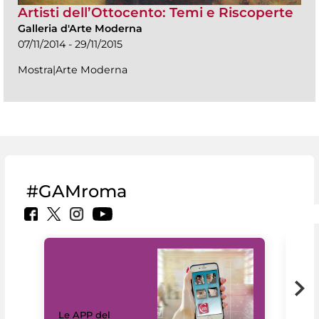
Artisti dell’Ottocento: Temi e Riscoperte
Galleria d'Arte Moderna
07/11/2014 - 29/11/2015
Mostra|Arte Moderna
#GAMroma
Il 
Le APP del
Mus