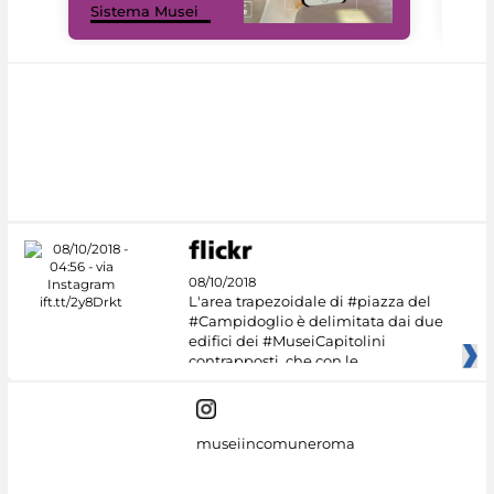
Sistema Musei
net
08/10/2018
L'area trapezoidale di #piazza del
#Campidoglio è delimitata dai due
edifici dei #MuseiCapitolini
contrapposti, che con le
museiincomuneroma