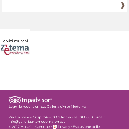
Servizi museali
Leggi le recensioni su:
Galleria d'Arte Moderna
Via Francesco Crispi 24 - 00187 Roma - Tel. 060608 E-mail:
info@galleriaartemodernaroma.it
© 2017 Musei in Comune
/
Privacy
/
Esclusione delle