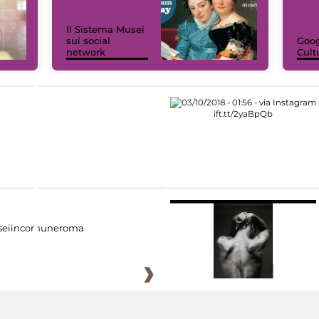
Il Sistema Musei
sui social
Goog
network
Cult
eiincomuneroma