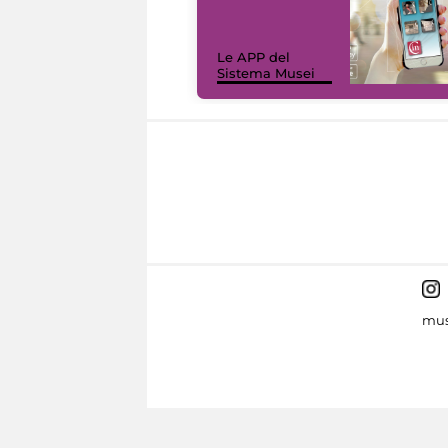
Le APP del
Sistema Musei
mus