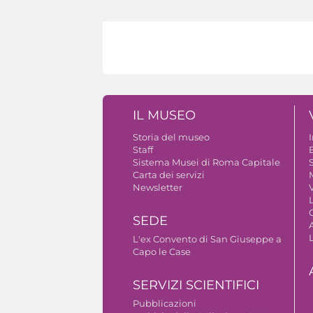
IL MUSEO
Storia del museo
Staff
B
Sistema Musei di Roma Capitale
S
Carta dei servizi
Newsletter
V
SEDE
A
L'ex Convento di San Giuseppe a
Capo le Case
SERVIZI SCIENTIFICI
Pubblicazioni