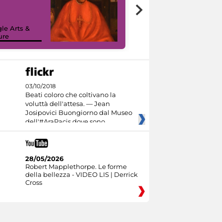
7 nuovi in-
painting tour
sulla piattaforma
le Arts &
Google Arts &
ure
Culture
03/10/2018
Beati coloro che coltivano la
voluttà dell'attesa. — Jean
Josipovici Buongiorno dal Museo
dell'#AraPacis dove sono
28/05/2026
Robert Mapplethorpe. Le forme
della bellezza - VIDEO LIS | Derrick
Cross