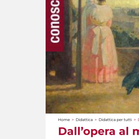
Home
>
Didattica
>
Didattica per tutti
>
Tu sei qui
Dall’opera a