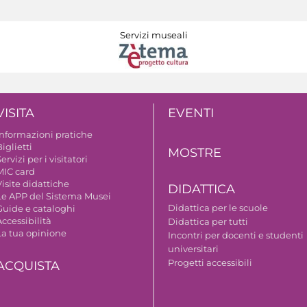
Servizi museali
VISITA
EVENTI
Informazioni pratiche
iglietti
MOSTRE
ervizi per i visitatori
MIC card
isite didattiche
DIDATTICA
Le APP del Sistema Musei
Didattica per le scuole
Guide e cataloghi
ccessibilità
Didattica per tutti
La tua opinione
Incontri per docenti e studenti
universitari
Progetti accessibili
ACQUISTA