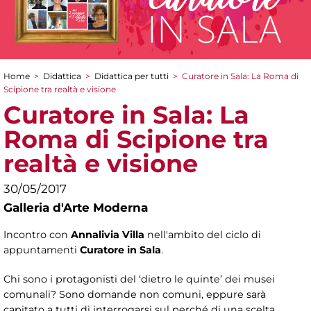
Home
>
Didattica
>
Didattica per tutti
>
Curatore in Sala: La Roma di
Tu sei qui
Scipione tra realtà e visione
Curatore in Sala: La
Roma di Scipione tra
realtà e visione
30/05/2017
Galleria d'Arte Moderna
Incontro con
Annalivia Villa
nell'ambito del ciclo di
appuntamenti
Curatore in Sala
.
Chi sono i protagonisti del ‘dietro le quinte’ dei musei
comunali? Sono domande non comuni, eppure sarà
capitato a tutti di interrogarsi sul perché di una scelta