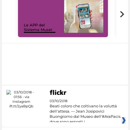
Il 
Le APP del
Mus
Sistema Musei
net
03/10/2018
Beati coloro che coltivano la voluttà
dell'attesa. — Jean Josipovici
Buongiorno dal Museo dell'#AraPacis
dove sono esposti i