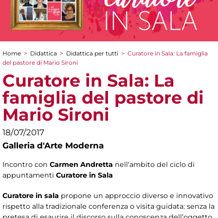
Home
>
Didattica
>
Didattica per tutti
>
Curatore in Sala: La famiglia
Tu sei qui
del pastore di Mario Sironi
Curatore in Sala: La
famiglia del pastore di
Mario Sironi
18/07/2017
Galleria d'Arte Moderna
Incontro con
Carmen Andretta
nell'ambito del ciclo di
appuntamenti
Curatore in Sala
Curatore in sala
propone un approccio diverso e innovativo
rispetto alla tradizionale conferenza o visita guidata: senza la
pretesa di esaurire il discorso sulla conoscenza dell’oggetto