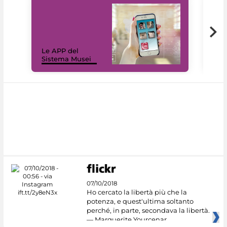
Il 
Le APP del
Mus
Sistema Musei
net
07/10/2018
Ho cercato la libertà più che la
potenza, e quest'ultima soltanto
perché, in parte, secondava la libertà.
— Marguerite Yourcenar