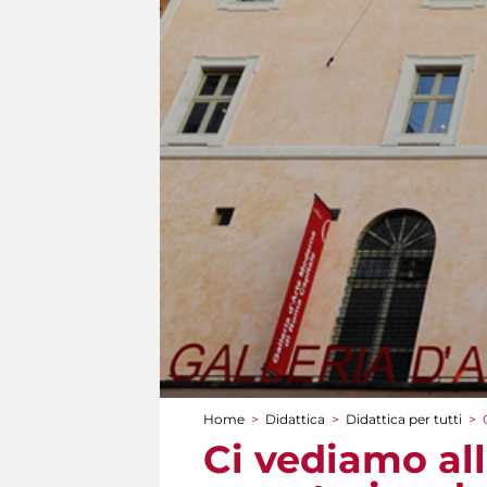
Home
>
Didattica
>
Didattica per tutti
>
Tu sei qui
Ci vediamo all