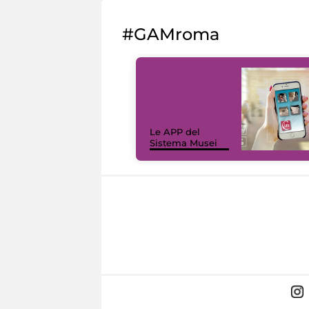
#GAMroma
Le APP del
Sistema Musei