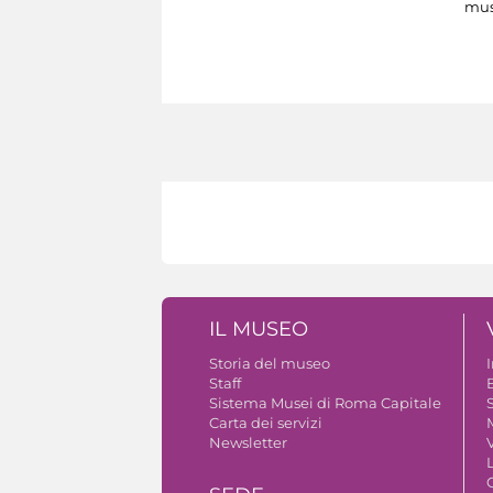
mus
IL MUSEO
Storia del museo
Staff
B
Sistema Musei di Roma Capitale
S
Carta dei servizi
Newsletter
V