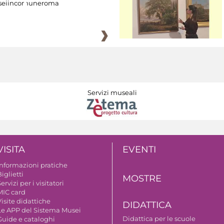
eiincomuneroma
Servizi museali
VISITA
EVENTI
Informazioni pratiche
iglietti
MOSTRE
ervizi per i visitatori
MIC card
isite didattiche
DIDATTICA
Le APP del Sistema Musei
Didattica per le scuole
Guide e cataloghi