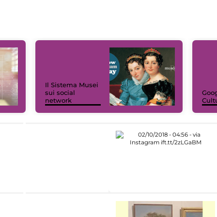
Il Sistema Musei
sui social
Goog
network
Cult