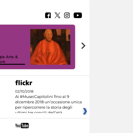
7 nuovi in-
painting tour
sulla piattaforma
le Arts &
Google Arts &
ure
Culture
02/10/2018
Ai #MuseiCapitolini fino al 9
dicembre 2018 un’occasione unica
per ripercorrere la storia degli
ultimi tre concili dell’età