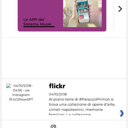
Il 
Le APP del
Mus
Sistema Musei
net
04/10/2018
Al piano terra di #PalazzoPrimoli si
trova una collezione di opere d’arte,
cimeli napoleonici, memorie
familiari. La collezione