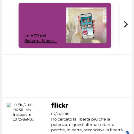
Il 
Le APP del
Mus
Sistema Musei
net
07/10/2018
Ho cercato la libertà più che la
potenza, e quest'ultima soltanto
perché, in parte, secondava la libertà.