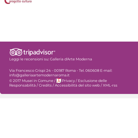
Leggi le recensioni su:
Galleria d'Arte Moderna
Via Francesco Crispi 24 - 00187 Roma - Tel. 060608 E-mail:
info@galleriaartemodernaroma.it
© 2017 Musei in Comune
/
Privacy
/
Esclusione delle
Responsabilità
/
Credits
/
Accessibilità del sito web
/
XML-rss