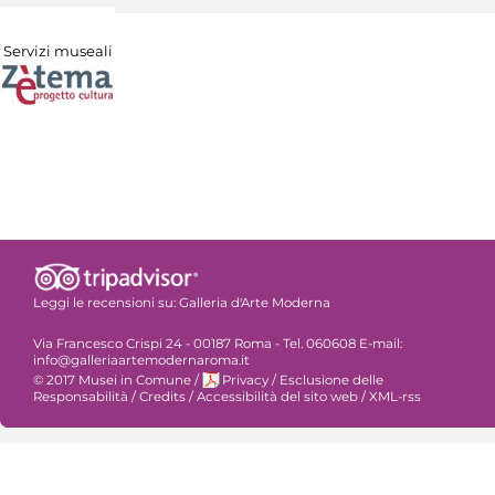
Servizi museali
Leggi le recensioni su:
Galleria d'Arte Moderna
Via Francesco Crispi 24 - 00187 Roma - Tel. 060608 E-mail:
info@galleriaartemodernaroma.it
© 2017 Musei in Comune
/
Privacy
/
Esclusione delle
Responsabilità
/
Credits
/
Accessibilità del sito web
/
XML-rss