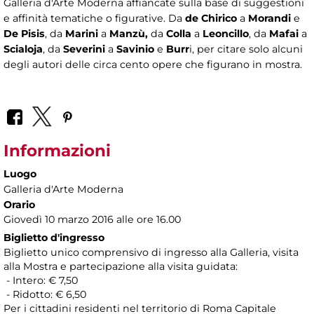
Galleria d'Arte Moderna affiancate sulla base di suggestioni
e affinità tematiche o figurative. Da
de Chirico
a
Morandi
e
De Pisis
, da
Marini
a
Manzù,
da
Colla
a
Leoncillo
, da
Mafai
a
Scialoja
, da
Severini
a
Savinio
e
Burr
i, per citare solo alcuni
degli autori delle circa cento opere che figurano in mostra.
Informazioni
Luogo
Galleria d'Arte Moderna
Orario
Giovedì 10 marzo 2016 alle ore 16.00
Biglietto d'ingresso
Biglietto unico comprensivo di ingresso alla Galleria, visita
alla Mostra e partecipazione alla visita guidata:
- Intero: € 7,50
- Ridotto: € 6,50
Per i cittadini residenti nel territorio di Roma Capitale